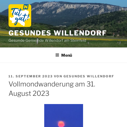
Zum
Inhalt
springen
GESUNDES WILLENDORF
Gesunde Gemeinde Willendorf am Steinfeld
Menü
VERÖFFENTLICHT
11. SEPTEMBER 2023
VON
GESUNDES WILLENDORF
AM
Vollmondwanderung am 31.
August 2023