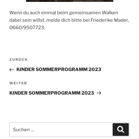
Wenn du auch einmal beim gemeinsamen Walken
dabei sein willst, melde dich bitte bei Friederike Mader,
0660/9507723.
Beitragsnavigation
Vorheriger
ZURÜCK
Beitrag
KINDER SOMMERPROGRAMM 2023
Nächster
WEITER
Beitrag
KINDER SOMMERPROGRAMM 2023
Suchen
Suche
nach: